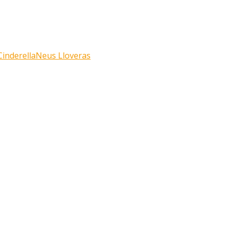
inderella
Neus Lloveras