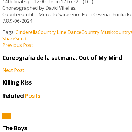
14th final sq – 12:00- from 17 to 32 c (16c)
Choreographed by David Villellas.
Countrysoul.it – Mercato Saraceno- Forli-Cesena- Emilia Ro
7,8,9-06-2024
Tags:
Cinderella
Country Line Dance
Country Music
countrys
Share
Send
Previous Post
Coreografia de la setmana: Out of My Mind
Next Post
Killing Kiss
Related
Posts
Balls
The Boys