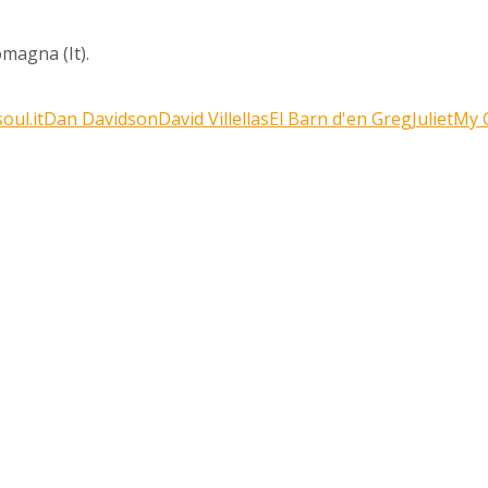
magna (It).
oul.it
Dan Davidson
David Villellas
El Barn d'en Greg
Juliet
My C