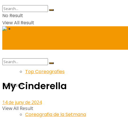
No Result
View All Result
Balls
Top Coreografies
My Cinderella
No Result
14 de juny de 2024
View All Result
Coreografia de la Setmana