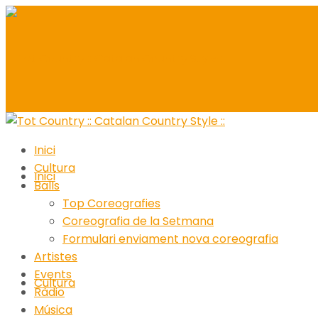
Inici
Cultura
Inici
Balls
Top Coreografies
Coreografia de la Setmana
Formulari enviament nova coreografia
Artistes
Events
Cultura
Ràdio
Música