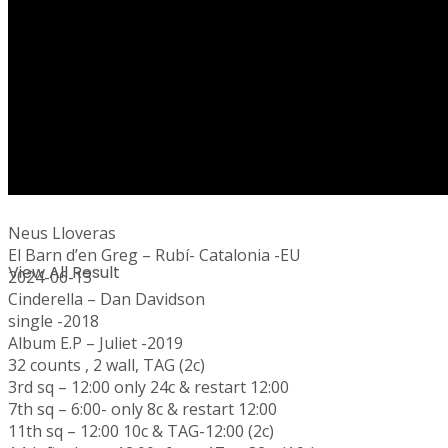
No Result
Neus Lloveras
El Barn d’en Greg – Rubí- Catalonia -EU
View All Result
2024-06-13
Cinderella – Dan Davidson
single -2018
Album E.P – Juliet -2019
32 counts , 2 wall, TAG (2c)
3rd sq – 12:00 only 24c & restart 12:00
7th sq – 6:00- only 8c & restart 12:00
11th sq – 12:00 10c & TAG-12:00 (2c)