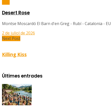
Balls
Desert Rose
Montse Moscardó El Barn d'en Greg - Rubí - Catalonia - EU
2 de juliol de 2026
Next Post
Killing Kiss
Últimes entrades