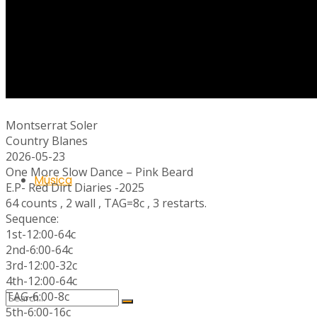
Ràdio
Montserrat Soler
Country Blanes
2026-05-23
One More Slow Dance – Pink Beard
Música
E.P- Red Dirt Diaries -2025
64 counts , 2 wall , TAG=8c , 3 restarts.
Sequence:
1st-12:00-64c
2nd-6:00-64c
3rd-12:00-32c
4th-12:00-64c
TAG-6:00-8c
5th-6:00-16c