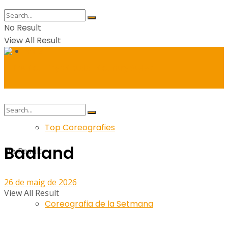
No Result
View All Result
Balls
Top Coreografies
Badland
No Result
26 de maig de 2026
View All Result
Coreografia de la Setmana