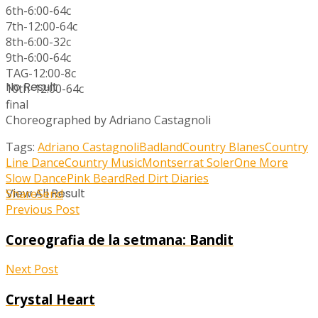
6th-6:00-64c
7th-12:00-64c
8th-6:00-32c
9th-6:00-64c
TAG-12:00-8c
No Result
10th-12:00-64c
final
Choreographed by Adriano Castagnoli
Tags:
Adriano Castagnoli
Badland
Country Blanes
Country
Line Dance
Country Music
Montserrat Soler
One More
Slow Dance
Pink Beard
Red Dirt Diaries
View All Result
Share
Send
Previous Post
Coreografia de la setmana: Bandit
Next Post
Crystal Heart