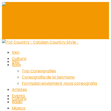
Inici
Cultura
Inici
Balls
Top Coreografies
Coreografia de la Setmana
Formulari enviament nova coreografia
Artistes
Events
Cultura
Ràdio
Música