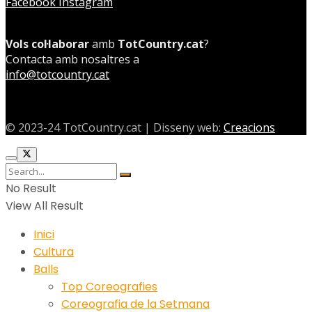
Facebook
Instagram
Vols col·laborar
amb
TotCountry.cat
?
Contacta amb nosaltres a
info@totcountry.cat
© 2023-24 TotCountry.cat | Disseny web:
Creacions
No Result
View All Result
Inici
Cultura
Balls
Top Coreografies
Coreografia de la Setmana