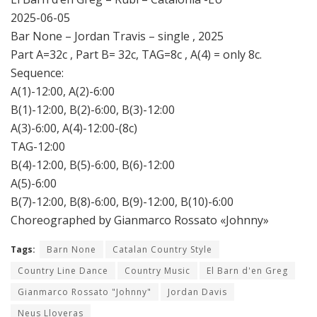
2025-06-05
Bar None – Jordan Travis – single , 2025
Part A=32c , Part B= 32c, TAG=8c , A(4) = only 8c.
Sequence:
A(1)-12:00, A(2)-6:00
B(1)-12:00, B(2)-6:00, B(3)-12:00
A(3)-6:00, A(4)-12:00-(8c)
TAG-12:00
B(4)-12:00, B(5)-6:00, B(6)-12:00
A(5)-6:00
B(7)-12:00, B(8)-6:00, B(9)-12:00, B(10)-6:00
Choreographed by Gianmarco Rossato «Johnny»
Tags:
Barn None
Catalan Country Style
Country Line Dance
Country Music
El Barn d'en Greg
Gianmarco Rossato "Johnny"
Jordan Davis
Neus Lloveras