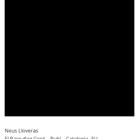
Neus Lloveras
El Barn d’en Greg – Rubí – Catalonia -EU