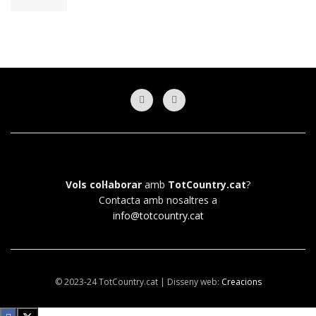
Vols col·laborar
amb
TotCountry.cat
?
Contacta amb nosaltres a
info@totcountry.cat
© 2023-24 TotCountry.cat | Disseny web:
Creacions