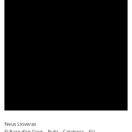
Neus Lloveras
El Barn d’en Greg – Rubí – Catalonia – EU