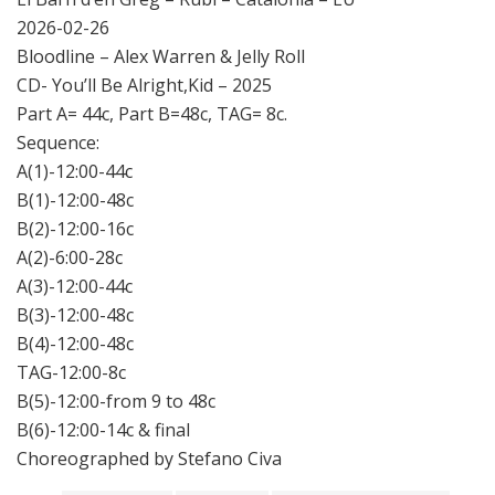
2026-02-26
Bloodline – Alex Warren & Jelly Roll
CD- You’ll Be Alright,Kid – 2025
Part A= 44c, Part B=48c, TAG= 8c.
Sequence:
A(1)-12:00-44c
B(1)-12:00-48c
B(2)-12:00-16c
A(2)-6:00-28c
A(3)-12:00-44c
B(3)-12:00-48c
B(4)-12:00-48c
TAG-12:00-8c
B(5)-12:00-from 9 to 48c
B(6)-12:00-14c & final
Choreographed by Stefano Civa