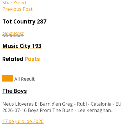
Share
Send
Previous Post
Tot Country 287
Next Post
No Result
Music City 193
Related
Posts
Balls
View All Result
The Boys
Neus Lloveras El Barn d'en Greg - Rubí - Catalonia - EU
2026-07-16 Boys From The Bush - Lee Kernaghan...
17 de juliol de 2026