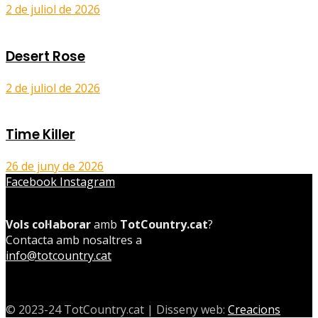
2 de juliol de 2026
Desert Rose
2 de juliol de 2026
Time Killer
26 de juny de 2026
Facebook
Instagram
Vols col·laborar
amb
TotCountry.cat
?
Contacta amb nosaltres a
info@totcountry.cat
© 2023-24 TotCountry.cat | Disseny web:
Creacions