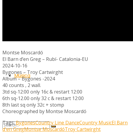
Ràdio
Montse Moscardó
El Barn d’en Greg – Rubí- Catalonia-EU
2024-10-16
Bygones – Troy Cartwirght
Música
Album – Bygones -2024
40 counts , 2 wall.
3td sq-12:00 only 16c & restart 12:00
6th sq-12.00 only 32 c & restart 12:00
8th last sq only 32c + stomp
Choreographed by Montse Moscardó
Tags:
Bygones
Country Line Dance
Country Music
El Barn
d'en Greg
Montse Moscardó
Troy Cartwirght