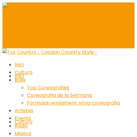
Inici
Cultura
Inici
Balls
Top Coreografies
Coreografia de la Setmana
Formulari enviament nova coreografia
Artistes
Events
Cultura
Ràdio
Música