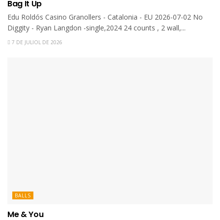
Bag It Up
Edu Roldós Casino Granollers - Catalonia - EU 2026-07-02 No
Diggity - Ryan Langdon -single,2024 24 counts , 2 wall,...
7 DE JULIOL DE 2026
BALLS
Me & You