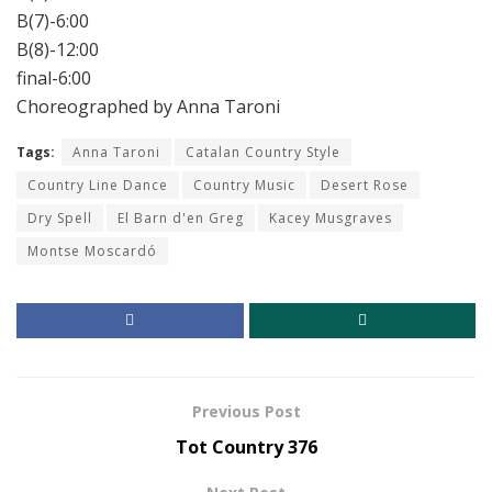
B(7)-6:00
B(8)-12:00
final-6:00
Choreographed by Anna Taroni
Tags:
Anna Taroni
Catalan Country Style
Country Line Dance
Country Music
Desert Rose
Dry Spell
El Barn d'en Greg
Kacey Musgraves
Montse Moscardó
Previous Post
Tot Country 376