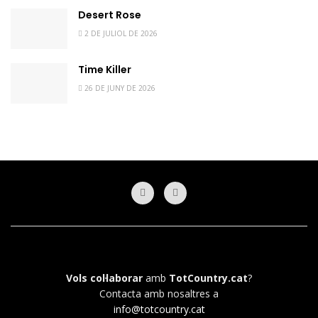
Desert Rose
2 DE JULIOL DE 2026
Time Killer
26 DE JUNY DE 2026
Vols col·laborar
amb
TotCountry.cat
?
Contacta amb nosaltres a
info@totcountry.cat