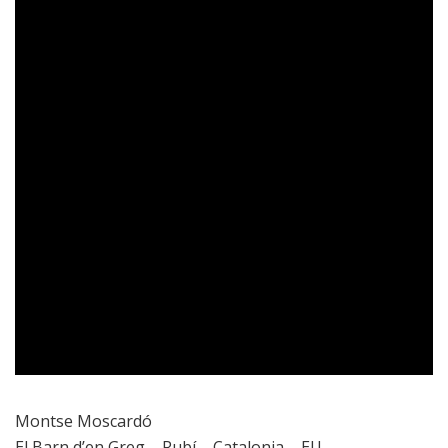
Montse Moscardó
El Barn d’en Greg – Rubí – Catalonia – EU