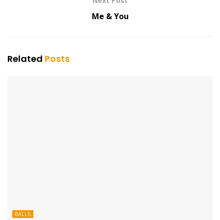
Next Post
Me & You
Related
Posts
BALLS