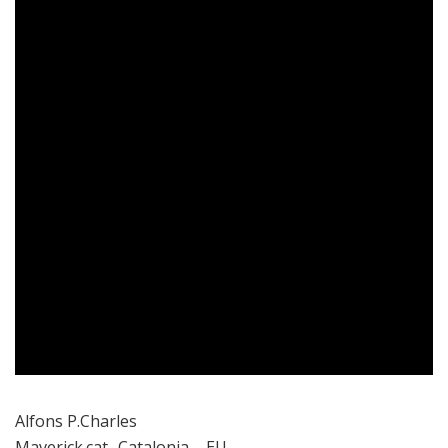
Alfons P.Charles
Maverick.cat- Catalonia – EU