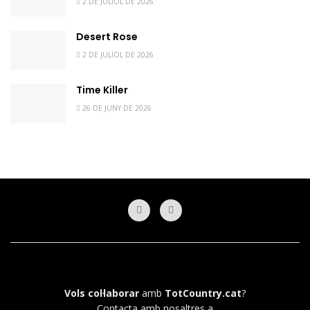
2 DE JULIOL DE 2026
Desert Rose
2 DE JULIOL DE 2026
Time Killer
26 DE JUNY DE 2026
Vols col·laborar
amb
TotCountry.cat
?
Contacta amb nosaltres a