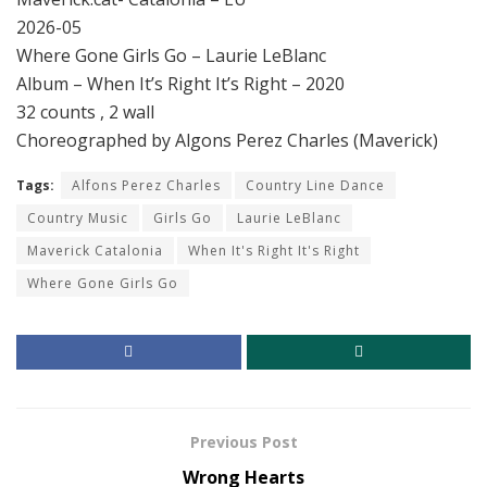
2026-05
Where Gone Girls Go – Laurie LeBlanc
Album – When It’s Right It’s Right – 2020
32 counts , 2 wall
Choreographed by Algons Perez Charles (Maverick)
Tags:
Alfons Perez Charles
Country Line Dance
Country Music
Girls Go
Laurie LeBlanc
Maverick Catalonia
When It's Right It's Right
Where Gone Girls Go
Previous Post
Wrong Hearts