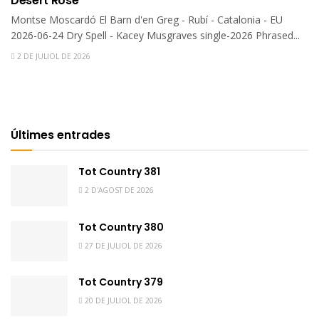
Desert Rose
Montse Moscardó El Barn d'en Greg - Rubí - Catalonia - EU
2026-06-24 Dry Spell - Kacey Musgraves single-2026 Phrased...
2 DE JULIOL DE 2026
Últimes entrades
Tot Country 381
2 D'AGOST DE 2026
Tot Country 380
27 DE JULIOL DE 2026
Tot Country 379
20 DE JULIOL DE 2026