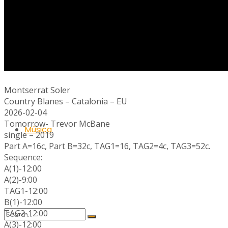
Ràdio
Montserrat Soler
Country Blanes – Catalonia – EU
2026-02-04
Tomorrow- Trevor McBane
Música
single – 2019
Part A=16c, Part B=32c, TAG1=16, TAG2=4c, TAG3=52c.
Sequence:
A(1)-12:00
A(2)-9:00
TAG1-12:00
B(1)-12:00
TAG2-12:00
A(3)-12:00