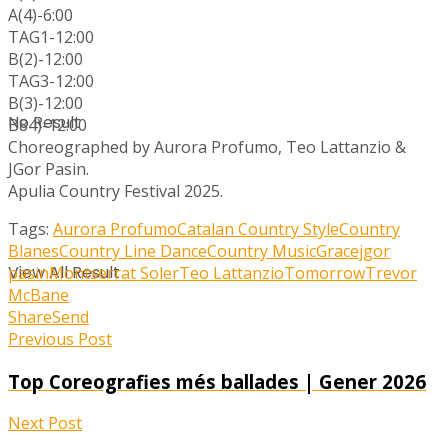
A(4)-6:00
TAG1-12:00
B(2)-12:00
TAG3-12:00
B(3)-12:00
No Result
B84)-12:00
Choreographed by Aurora Profumo, Teo Lattanzio &
JGor Pasin.
Apulia Country Festival 2025.
Tags:
Aurora Profumo
Catalan Country Style
Country
Blanes
Country Line Dance
Country Music
Grace
jgor
View All Result
pasin
Montserrat Soler
Teo Lattanzio
Tomorrow
Trevor
McBane
Share
Send
Previous Post
Top Coreografies més ballades | Gener 2026
Next Post