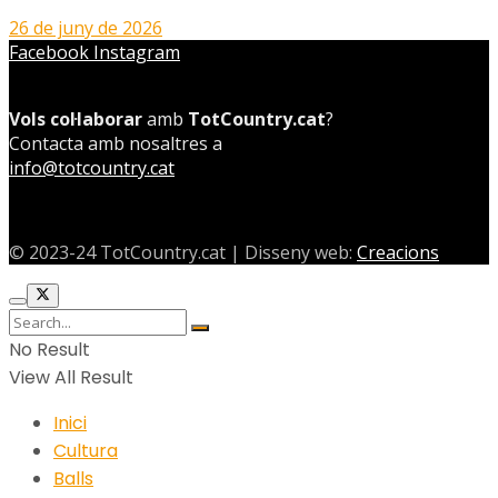
26 de juny de 2026
Facebook
Instagram
Vols col·laborar
amb
TotCountry.cat
?
Contacta amb nosaltres a
info@totcountry.cat
© 2023-24 TotCountry.cat | Disseny web:
Creacions
No Result
View All Result
Inici
Cultura
Balls