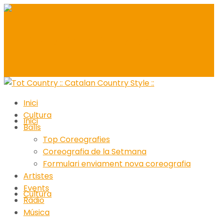
Inici
Cultura
Inici
Balls
Top Coreografies
Coreografia de la Setmana
Formulari enviament nova coreografia
Artistes
Events
Cultura
Ràdio
Música