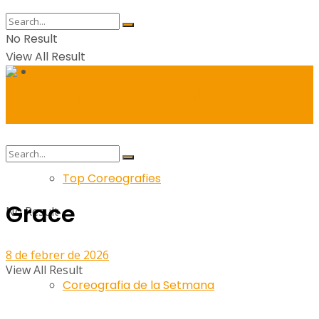
No Result
View All Result
Balls
Top Coreografies
Grace
No Result
8 de febrer de 2026
View All Result
Coreografia de la Setmana