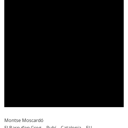
Montse Moscardó
El Barn d’en Greg – Rubí – Catalonia – EU