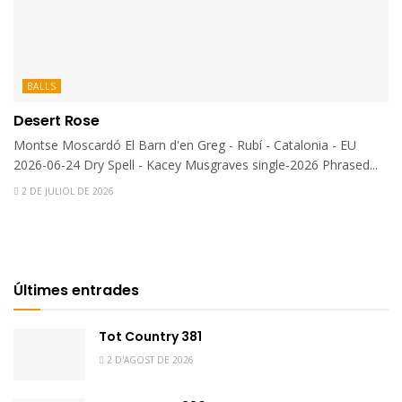
BALLS
Desert Rose
Montse Moscardó El Barn d'en Greg - Rubí - Catalonia - EU
2026-06-24 Dry Spell - Kacey Musgraves single-2026 Phrased...
2 DE JULIOL DE 2026
Últimes entrades
Tot Country 381
2 D'AGOST DE 2026