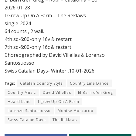
2026-01-28
I Grew Up On A Farm – The Reklaws
single-2024
64 counts , 2 wall.
4th sq-6:00-only 16v & restart
7th sq-6:00-only 16c & restart
Choreographed by David Villellas & Lorenzo
Santosuosso
Swiss Catalan Days- Winter ,10-01-2026
Tags:
Catalan Country Style
Country Line Dance
Country Music
David Villellas
El Barn d'en Greg
Heard Land
I grew Up On A Farm
Lorenzo Santosuosso
Montse Moscardó
Swiss Catalan Days
The Reklaws