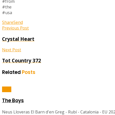
#from
#the
#usa
Share
Send
Previous Post
Crystal Heart
Next Post
Tot Country 372
Related
Posts
Balls
The Boys
Neus Lloveras El Barn d'en Greg - Rubí - Catalonia - EU 2