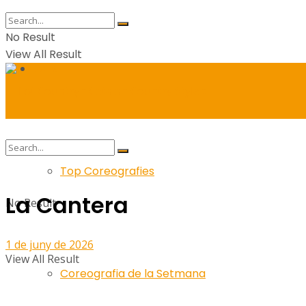
No Result
View All Result
Balls
Top Coreografies
La Cantera
No Result
1 de juny de 2026
View All Result
Coreografia de la Setmana