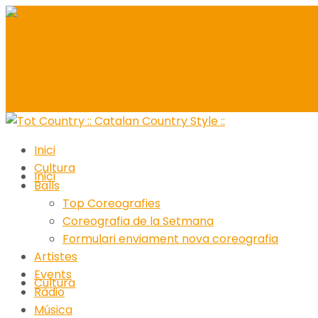
Inici
Cultura
Inici
Balls
Top Coreografies
Coreografia de la Setmana
Formulari enviament nova coreografia
Artistes
Events
Cultura
Ràdio
Música