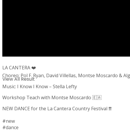
No Result
LA CANTERA ❤️
Choreo: Pol F. Ryan, David Villellas, Montse Moscardo & Al
View All Result
Music: I Know I Know – Stella Lefty
Workshop Teach with Montse Moscardo 🇪🇦
NEW DANCE for the La Cantera Country Festival ❗️❗️
#new
#dance