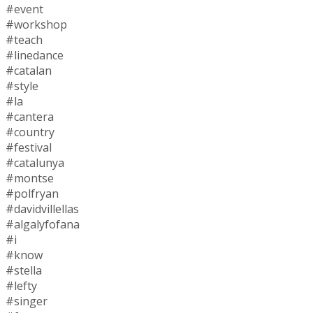
#event
#workshop
#teach
#linedance
#catalan
#style
#la
#cantera
#country
#festival
#catalunya
#montse
#polfryan
#davidvillellas
#algalyfofana
#i
#know
#stella
#lefty
#singer