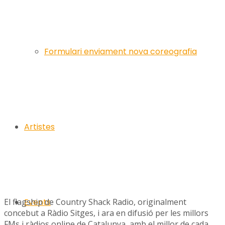
Formulari enviament nova coreografia
Artistes
El flagship de Country Shack Radio, originalment
Events
concebut a Ràdio Sitges, i ara en difusió per les millors
FMs i ràdios online de Catalunya, amb el millor de cada