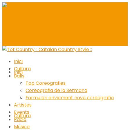
Inici
Cultura
Inici
Balls
Top Coreografies
Coreografia de la Setmana
Formulari enviament nova coreografia
Artistes
Events
Cultura
Ràdio
Música