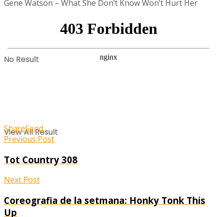
Gene Watson – What She Don’t Know Won’t Hurt Her
No Result
Share
Send
View All Result
Previous Post
Tot Country 308
Next Post
Coreografia de la setmana: Honky Tonk This
Up