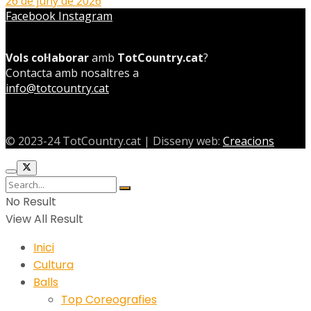
26 de juny de 2026
Facebook
Instagram
Vols col·laborar
amb
TotCountry.cat
?
Contacta amb nosaltres a
info@totcountry.cat
© 2023-24 TotCountry.cat | Disseny web:
Creacions
No Result
View All Result
Inici
Cultura
Balls
Top Coreografies