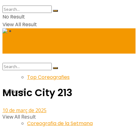
No Result
View All Result
Balls
Top Coreografies
Music City 213
No Result
10 de març de 2025
View All Result
Coreografia de la Setmana