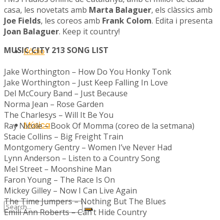
casa, les novetats amb
Marta Balaguer
, els clàssics amb
Joe Fields
, les coreos amb
Frank Colom
. Edita i presenta
Joan Balaguer
. Keep it country!
MUSIC CITY 213 SONG LIST
Ràdio
Jake Worthington – How Do You Honky Tonk
Jake Worthington – Just Keep Falling In Love
Del McCoury Band – Just Because
Norma Jean – Rose Garden
The Charlesys – Will It Be You
Música
Ray Nicole – Book Of Momma (coreo de la setmana)
Stacie Collins – Big Freight Train
Montgomery Gentry – Women I’ve Never Had
Lynn Anderson – Listen to a Country Song
Mel Street – Moonshine Man
Faron Young – The Race Is On
Mickey Gilley – Now I Can Live Again
The Time Jumpers – Nothing But The Blues
Emili Ann Roberts – Can’t Hide Country