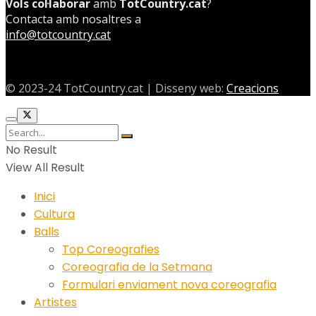
Vols col·laborar
amb
TotCountry.cat
?
Contacta amb nosaltres a
info@totcountry.cat
© 2023-24 TotCountry.cat | Disseny web:
Creacions
No Result
View All Result
Inici
Cultura
Balls
Top Coreografies
Coreografia de la Setmana
Formulari enviament nova coreografia
Artistes