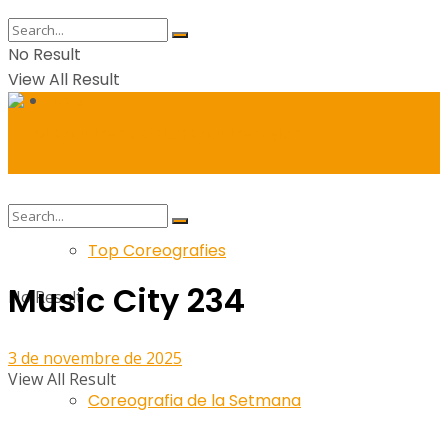
No Result
View All Result
Balls
Top Coreografies
Music City 234
No Result
3 de novembre de 2025
View All Result
Coreografia de la Setmana