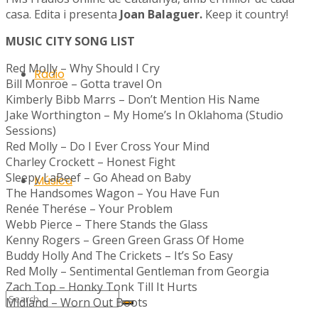
casa. Edita i presenta
Joan Balaguer.
Keep it country!
MUSIC CITY SONG LIST
Red Molly – Why Should I Cry
Ràdio
Bill Monroe – Gotta travel On
Kimberly Bibb Marrs – Don’t Mention His Name
Jake Worthington – My Home’s In Oklahoma (Studio
Sessions)
Red Molly – Do I Ever Cross Your Mind
Charley Crockett – Honest Fight
Sleepy LaBeef – Go Ahead on Baby
Música
The Handsomes Wagon – You Have Fun
Renée Therése – Your Problem
Webb Pierce – There Stands the Glass
Kenny Rogers – Green Green Grass Of Home
Buddy Holly And The Crickets – It’s So Easy
Red Molly – Sentimental Gentleman from Georgia
Zach Top – Honky Tonk Till It Hurts
Midland – Worn Out Boots