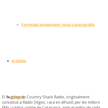
Formulari enviament nova coreografia
Artistes
El flagship de Country Shack Radio, originalment
Events
concebut a Ràdio Sitges, i ara en difusió per les millors
FMs i ràdios online de Catalunya, amb el millor de cada