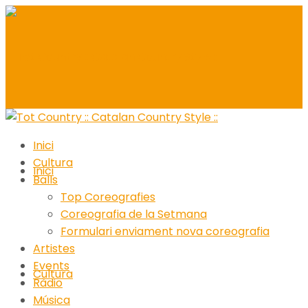
Inici
Cultura
Inici
Balls
Top Coreografies
Coreografia de la Setmana
Formulari enviament nova coreografia
Artistes
Events
Cultura
Ràdio
Música