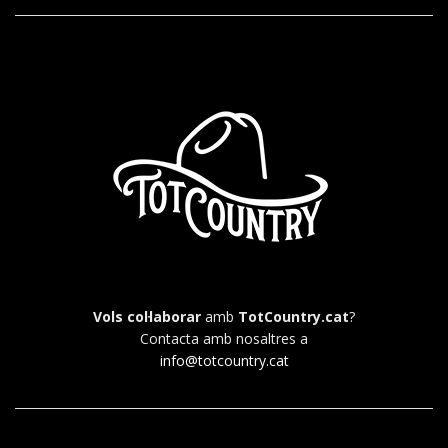
Vols col·laborar
amb
TotCountry.cat
?
Contacta amb nosaltres a
info@totcountry.cat