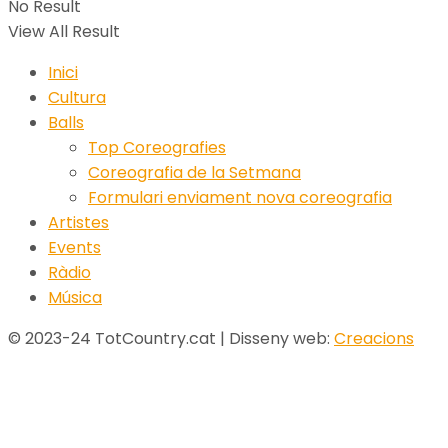
No Result
View All Result
Inici
Cultura
Balls
Top Coreografies
Coreografia de la Setmana
Formulari enviament nova coreografia
Artistes
Events
Ràdio
Música
© 2023-24 TotCountry.cat | Disseny web:
Creacions