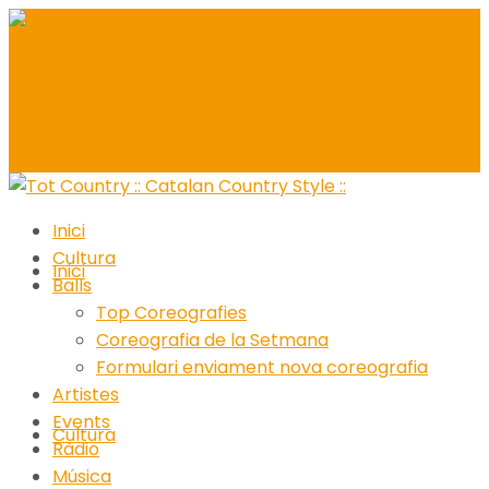
Inici
Cultura
Inici
Balls
Top Coreografies
Coreografia de la Setmana
Formulari enviament nova coreografia
Artistes
Events
Cultura
Ràdio
Música