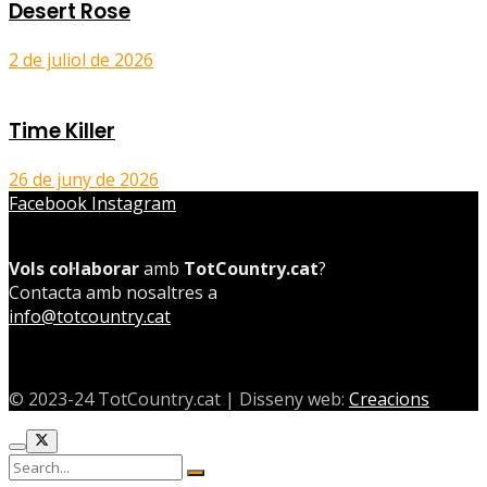
Desert Rose
2 de juliol de 2026
Time Killer
26 de juny de 2026
Facebook
Instagram
Vols col·laborar
amb
TotCountry.cat
?
Contacta amb nosaltres a
info@totcountry.cat
© 2023-24 TotCountry.cat | Disseny web:
Creacions