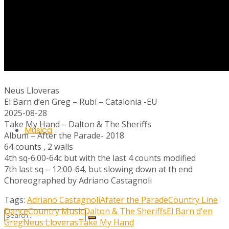
Ràdio
Neus Lloveras
El Barn d’en Greg – Rubí – Catalonia -EU
2025-08-28
Take My Hand – Dalton & The Sheriffs
Música
Album – After the Parade- 2018
64 counts , 2 walls
4th sq-6:00-64c but with the last 4 counts modified
7th last sq – 12:00-64, but slowing down at th end
Choreographed by Adriano Castagnoli
Tags:
Adriano Castagnoli
Afater the Parade
Country Line
Dance
Country Music
Dalton & The Sheriffs
El Barn d'en
Greg
Neus Lloveras
Take My Hand