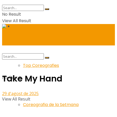
No Result
View All Result
Balls
Top Coreografies
Take My Hand
No Result
29 d'agost de 2025
View All Result
Coreografia de la Setmana