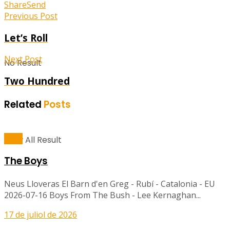
Share
Send
Previous Post
Let’s Roll
Next Post
No Result
Two Hundred
Related
Posts
Balls
View All Result
The Boys
Neus Lloveras El Barn d'en Greg - Rubí - Catalonia - EU
2026-07-16 Boys From The Bush - Lee Kernaghan...
17 de juliol de 2026