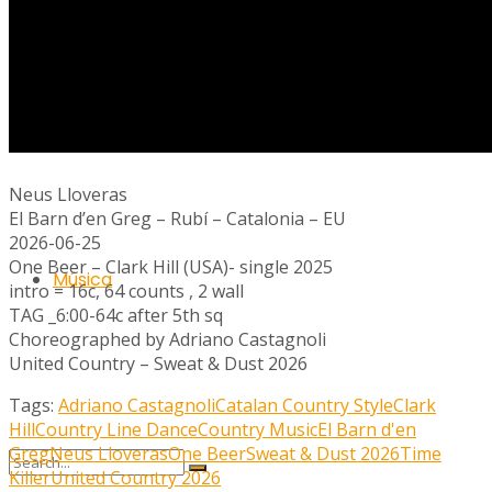
Ràdio
Neus Lloveras
El Barn d’en Greg – Rubí – Catalonia – EU
2026-06-25
One Beer – Clark Hill (USA)- single 2025
Música
intro = 16c, 64 counts , 2 wall
TAG _6:00-64c after 5th sq
Choreographed by Adriano Castagnoli
United Country – Sweat & Dust 2026
Tags:
Adriano Castagnoli
Catalan Country Style
Clark
Hill
Country Line Dance
Country Music
El Barn d'en
Greg
Neus Lloveras
One Beer
Sweat & Dust 2026
Time
Killer
United Country 2026