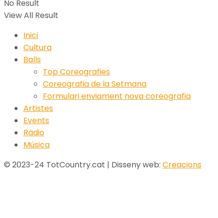
No Result
View All Result
Inici
Cultura
Balls
Top Coreografies
Coreografia de la Setmana
Formulari enviament nova coreografia
Artistes
Events
Ràdio
Música
© 2023-24 TotCountry.cat | Disseny web:
Creacions