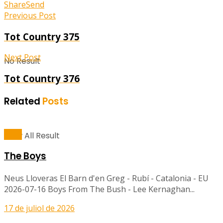
Share
Send
Previous Post
Tot Country 375
Next Post
No Result
Tot Country 376
Related
Posts
Balls
View All Result
The Boys
Neus Lloveras El Barn d'en Greg - Rubí - Catalonia - EU
2026-07-16 Boys From The Bush - Lee Kernaghan...
17 de juliol de 2026