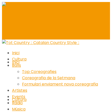
Inici
Cultura
Inici
Balls
Top Coreografies
Coreografia de la Setmana
Formulari enviament nova coreografia
Artistes
Events
Cultura
Ràdio
Música