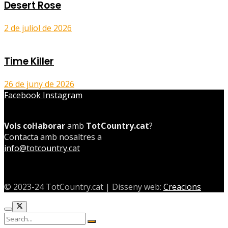
Desert Rose
2 de juliol de 2026
Time Killer
26 de juny de 2026
Facebook
Instagram
Vols col·laborar
amb
TotCountry.cat
?
Contacta amb nosaltres a
info@totcountry.cat
© 2023-24 TotCountry.cat | Disseny web:
Creacions