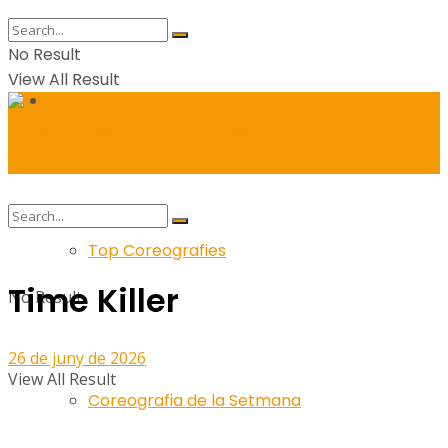
No Result
View All Result
Balls
Top Coreografies
Time Killer
No Result
26 de juny de 2026
View All Result
Coreografia de la Setmana