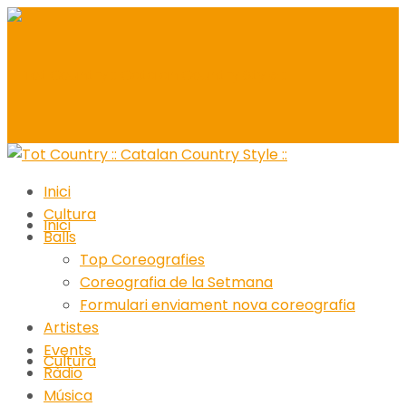
Inici
Cultura
Inici
Balls
Top Coreografies
Coreografia de la Setmana
Formulari enviament nova coreografia
Artistes
Events
Cultura
Ràdio
Música