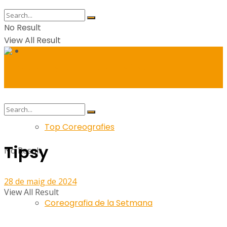
No Result
View All Result
Balls
Top Coreografies
Tipsy
No Result
28 de maig de 2024
View All Result
Coreografia de la Setmana