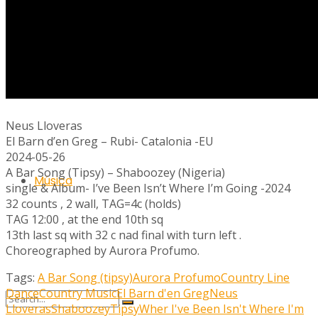
Ràdio
Neus Lloveras
El Barn d’en Greg – Rubi- Catalonia -EU
2024-05-26
A Bar Song (Tipsy) – Shaboozey (Nigeria)
Música
single & Album- I’ve Been Isn’t Where I’m Going -2024
32 counts , 2 wall, TAG=4c (holds)
TAG 12:00 , at the end 10th sq
13th last sq with 32 c nad final with turn left .
Choreographed by Aurora Profumo.
Tags:
A Bar Song (tipsy)
Aurora Profumo
Country Line
Dance
Country Music
El Barn d'en Greg
Neus
Lloveras
Shaboozey
Tipsy
Wher I've Been Isn't Where I'm