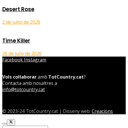
Desert Rose
2 de juliol de 2026
Time Killer
26 de juny de 2026
Facebook
Instagram
Vols col·laborar
amb
TotCountry.cat
?
Contacta amb nosaltres a
info@totcountry.cat
© 2023-24 TotCountry.cat | Disseny web:
Creacions