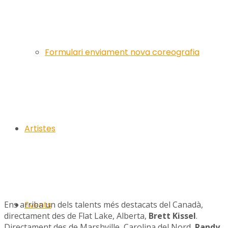
Formulari enviament nova coreografia
Artistes
Ens arriba un dels talents més destacats del Canadà,
Events
directament des de Flat Lake, Alberta,
Brett Kissel
.
Directament des de Marshville, Carolina del Nord,
Randy