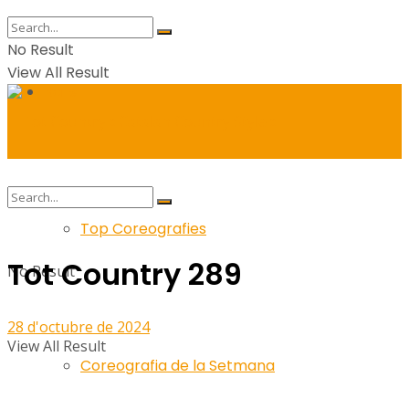
No Result
View All Result
Balls
Top Coreografies
Tot Country 289
No Result
28 d'octubre de 2024
View All Result
Coreografia de la Setmana