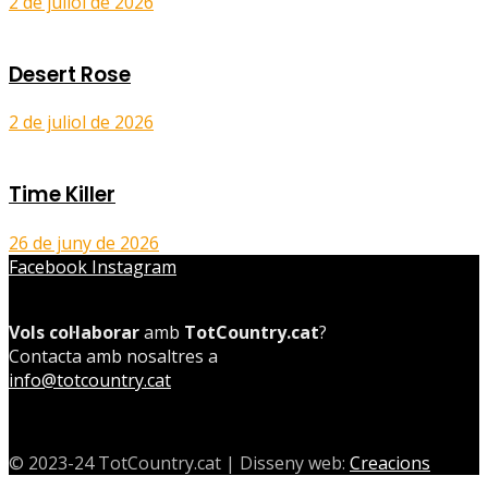
2 de juliol de 2026
Desert Rose
2 de juliol de 2026
Time Killer
26 de juny de 2026
Facebook
Instagram
Vols col·laborar
amb
TotCountry.cat
?
Contacta amb nosaltres a
info@totcountry.cat
© 2023-24 TotCountry.cat | Disseny web:
Creacions