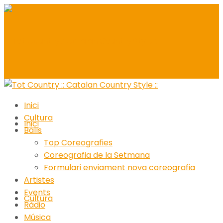
Inici
Cultura
Inici
Balls
Top Coreografies
Coreografia de la Setmana
Formulari enviament nova coreografia
Artistes
Events
Cultura
Ràdio
Música