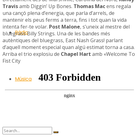
Travis
amb Diggin’ Up Bones.
Thomas Mac
ens regala
una cançó plena d’energia, que parla d’arrels, de
mantenir els peus ferms a terra, fins i tot quan la vida
intenta fer-te volar.
Post Malone
, s’uneix al mestre del
Ràdio
bluegrass Billy Strings. Una de les bandes més
autèntiques del bluegrass, East Nash Grass! parlant
d’aquell moment especial quan algú estimat torna a casa.
Arriba el trio explosiu de
Chapel Hart
amb «Welcome To
Fist City
Música