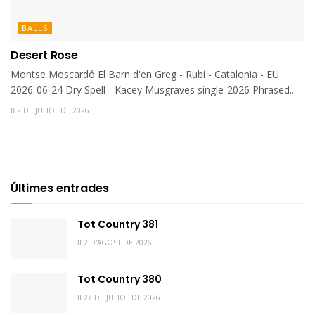
BALLS
Desert Rose
Montse Moscardó El Barn d'en Greg - Rubí - Catalonia - EU
2026-06-24 Dry Spell - Kacey Musgraves single-2026 Phrased...
2 DE JULIOL DE 2026
Últimes entrades
Tot Country 381
2 D'AGOST DE 2026
Tot Country 380
27 DE JULIOL DE 2026