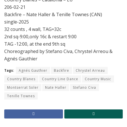
206-02-21
Backfire – Nate Haller & Tenille Townes (CAN)
single-2025
32 counts , 4 wall, TAG=32c
2nd sq-9:00,only 16c & restart 9:00
TAG -12:00, at the end 9th sq
Choreographed by Stefano Civa, Chrystel Arreou &
Agnés Gauthier
Tags:
Agnés Gauthier
Backfire
Chrystel Arreau
Country Blanes
Country Line Dance
Country Music
Montserrat Soler
Nate Haller
Stefano Civa
Tenille Townes