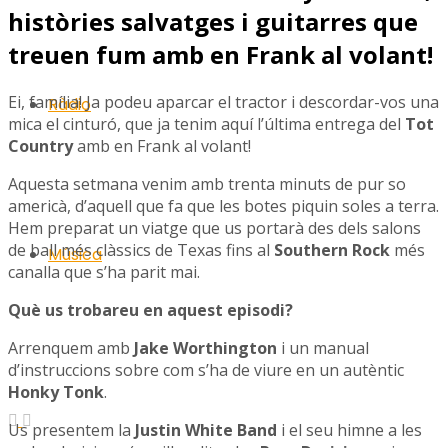
històries salvatges i guitarres que
treuen fum amb en Frank al volant!
Ei, família! Ja podeu aparcar el tractor i descordar-vos una
Ràdio
mica el cinturó, que ja tenim aquí l’última entrega del
Tot
Country
amb en Frank al volant!
Aquesta setmana venim amb trenta minuts de pur so
americà, d’aquell que fa que les botes piquin soles a terra.
Hem preparat un viatge que us portarà des dels salons
de ball més clàssics de Texas fins al
Southern Rock
més
Música
canalla que s’ha parit mai.
Què us trobareu en aquest episodi?
Arrenquem amb
Jake Worthington
i un manual
d’instruccions sobre com s’ha de viure en un autèntic
Honky Tonk
.
Us presentem la
Justin White Band
i el seu himne a les