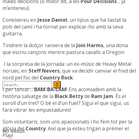
males decisions (o millor dit, a les
Pour Decisions
… ja
m’enteneu).
Coneixereu en
Jesse Daniel
, un tipus que ha tastat la
pols del camí i ha tornat per explicar-ho amb la seva
guitarra.
Tindrem la dolçor ranxera de la
Joni Harms
, una dona
que escriu cançons mentre pastura cavalls a Oregon.
I la sorpresa de la jornada: un ex-músic de Heavy Metal
noruec, en
Steff Nevers
, que va decidir canviar el fred del
nord pel foc del
Country Rock
.
I per tancar…
BAM-BA-LAM
! Ens acomiadem amb la
història salvatge de la
Black Betty
de
Ram Jam
. És el
soroll d’un tret? O bé el d’un fuet? Sigui el que sigui, us
farà vibrar les empastadures!
Som voluntaris, som uns apassionats i ho fem tot per la
glòria del
Country
. Així que ja esteu trigan a prémer el
No Result
Play!