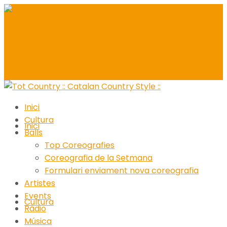
Inici
Cultura
Inici
Balls
Top Coreografies
Coreografia de la Setmana
Formulari enviament nova coreografia
Artistes
Events
Cultura
Ràdio
Música