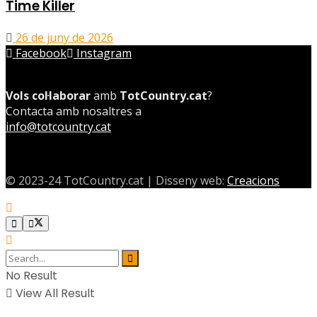
Time Killer
26 de juny de 2026
Facebook
Instagram
Vols col·laborar
amb
TotCountry.cat
?
Contacta amb nosaltres a
info@totcountry.cat
© 2023-24 TotCountry.cat | Disseny web:
Creacions
No Result
View All Result