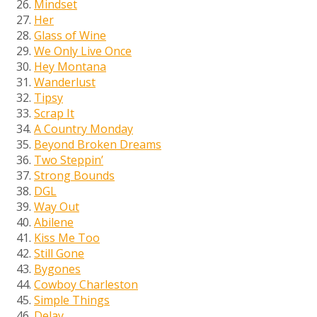
Mindset
Her
Glass of Wine
We Only Live Once
Hey Montana
Wanderlust
Tipsy
Scrap It
A Country Monday
Beyond Broken Dreams
Two Steppin’
Strong Bounds
DGL
Way Out
Abilene
Kiss Me Too
Still Gone
Bygones
Cowboy Charleston
Simple Things
Delay