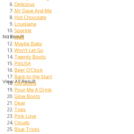
Delicious
Mr Dave And Me
Hot Chocolate
Louisiana
Sparkle
No Result
Wild
Maybe Baby
Won’t Let Go
Twenty Boots
PitiUSA
Beer O’Clock
Back to the Start
View All Result
Old Boots
Pour Me A Drink
Glow Boots
Dear
Toes
Pink Love
Clouds
Blue Tricks