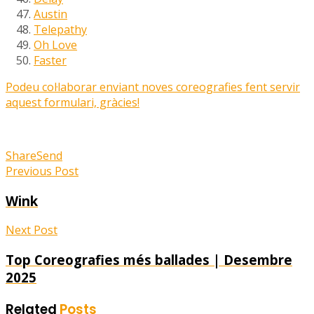
Austin
Telepathy
Oh Love
Faster
Podeu col·laborar enviant noves coreografies fent servir
aquest formulari, gràcies!
Share
Send
Previous Post
Wink
Next Post
Top Coreografies més ballades | Desembre
2025
Related
Posts