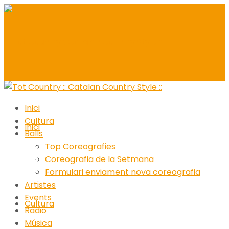
Inici
Cultura
Inici
Balls
Top Coreografies
Coreografia de la Setmana
Formulari enviament nova coreografia
Artistes
Events
Cultura
Ràdio
Música