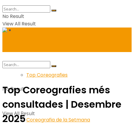
No Result
View All Result
Balls
Top Coreografies
Top Coreografies més
No Result
consultades | Desembre
View All Result
2025
Coreografia de la Setmana