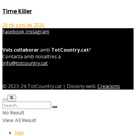
Time Killer
26 de juny de 2026
Facebook
Instagram
Vols col·laborar
amb
TotCountry.cat
?
Contacta amb nosaltres a
info@totcountry.cat
© 2023-24 TotCountry.cat | Disseny web:
Creacions
No Result
View All Result
Inici